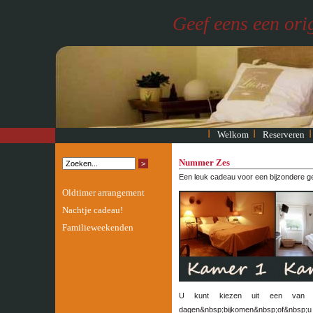
Geef eens een ori
Welkom
Reserveren
Nummer Zes
Een leuk cadeau voor een bijzondere g
Oldtimer arrangement
Nachtje cadeau!
Familieweekenden
U kunt kiezen uit een van on
dagen&nbsp;bijkomen&nbsp;of&nbsp;u 