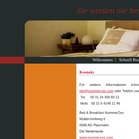
Sie werden nie be
Wilkommen
Schnell Bu
Kontakt
Für weitere Informationen kö
info@nummerzes.com
oder Telefon zwi
Tel 00 31 24 358 69 12
Mobi. 00 31 6 4148 21 46
Bed & Breakfast NummerZes
Muldershofweg 6
6586 AG Plasmolen
Die Niederlande
www.nummerzes.com